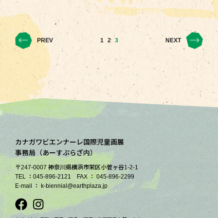
PREV
1
2
3
NEXT
カナガワビエンナーレ国際児童画展
事務局（あーすぷらざ内）
〒247-0007 神奈川県横浜市栄区小菅ヶ谷1-2-1
TEL ：045-896-2121 FAX ： 045-896-2299
E-mail ： k-biennial@earthplaza.jp