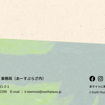
展
事務局（あーすぷらざ内）
-2-1
本サイトに
6-2299
E-mail ： k-biennial@earthplaza.jp
© Earth Plaz