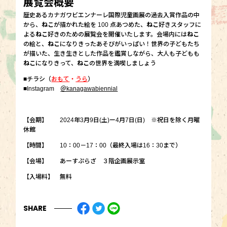
展覧会概要
歴史あるカナガワビエンナーレ国際児童画展の過去入賞作品の中
から、
ねこ
が描かれた絵を 100 点あつめた、
ねこ
好きスタッフに
よる
ねこ
好きのための展覧会を開催いたします。会場内には
ねこ
の絵と、
ねこ
になりきったあそびがいっぱい！世界の子どもたち
が描いた、生き生きとした作品を鑑賞しながら、大人も子どもも
ねこ
になりきって、
ねこ
の世界を満喫しましょう
■チラシ（
おもて
・
うら
）
■Instagram
＠kanagawabiennial
【会期】 2024年3月9日(土)ー4月7日(日) ※祝日を除く月曜
休館
【時間】 10：00－17：00（最終入場は16：30まで）
【会場】 あーすぷらざ ３階企画展示室
【入場料】 無料
SHARE